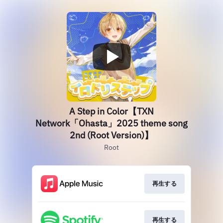
A Step in Color【TXN
Network「Ohasta」2025 theme song
2nd (Root Version)】
Root
再生する
再生する